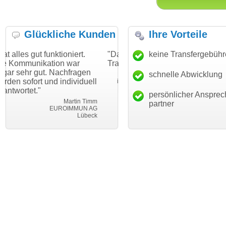
Glückliche Kunden
Ihre Vorteile
ktioniert.
"Danke für den schnellen
keine Transfergebüh
"Ich bin dankbar
on war
Transfer und guten Service!"
Wunschdomain g
Nachfragen
haben. Die Domai
schnelle Abwicklung
Thomas Schäfer
 individuell
mein Business u
i can eckert communication GmbH
Würzburg
hundertprozentig
persönlicher Ansprec
Martin Timm
partner
UROIMMUN AG
Le
Lübeck
leben