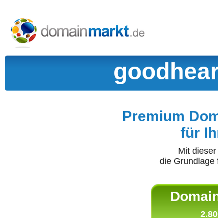
goodhear
Premium Doma
für I
Mit diese
die Grundlage 
Domain 
2.80