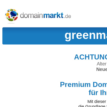
greenma
ACHTUNG:
Alter
Neue
Premium Doma
für I
Mit diese
die Grundlage 