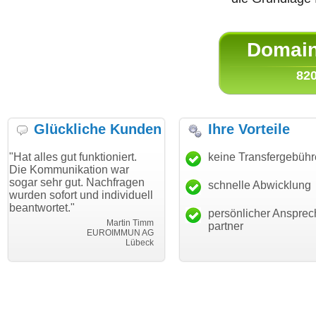
Domain 
820
Glückliche Kunden
Ihre Vorteile
gut funktioniert.
"Danke für den schnellen
keine Transfergebüh
"Ich bin 
unikation war
Transfer und guten Service!"
Wunschdo
r gut. Nachfragen
haben. Di
schnelle Abwicklung
Thomas Schäfer
ort und individuell
mein Bus
i can eckert communication GmbH
Würzburg
et."
hundertpr
persönlicher Ansprec
Martin Timm
partner
EUROIMMUN AG
Lübeck