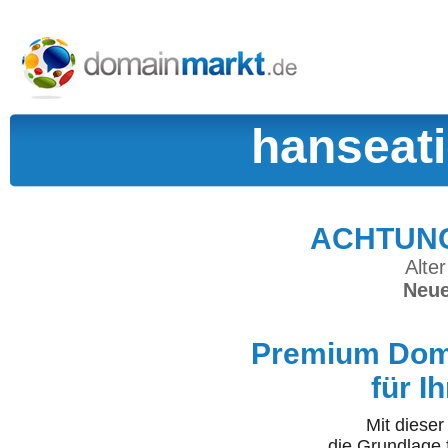
hanseati
ACHTUNG:
Alter
Neue
Premium Doma
für I
Mit diese
die Grundlage 