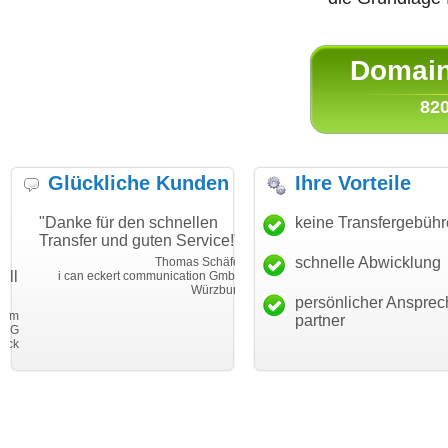
Domain 
820
Glückliche Kunden
Ihre Vorteile
"Danke für den schnellen
"Ich bin dankbar, meine
keine Transfergebüh
Transfer und guten Service!"
Wunschdomain gefunden zu
haben. Die Domain passt für
schnelle Abwicklung
Thomas Schäfer
mein Business und mich
i can eckert communication GmbH
Würzburg
hundertprozentig."
persönlicher Ansprec
Janina Köc
partner
Leben im Einklan
leben-im-einklang.d
Köl