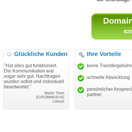
Domain 
820
Glückliche Kunden
Ihre Vorteile
gut funktioniert.
"Danke für den schnellen
keine Transfergebüh
"Ich bin d
nikation war
Transfer und guten Service!"
Wunschdo
 gut. Nachfragen
haben. Die
schnelle Abwicklung
Thomas Schäfer
ort und individuell
mein Busi
i can eckert communication GmbH
Würzburg
t."
hundertpro
persönlicher Ansprec
Martin Timm
partner
EUROIMMUN AG
Lübeck