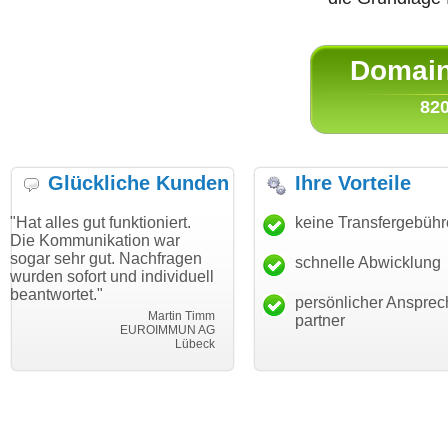
Domain 
820
Glückliche Kunden
Ihre Vorteile
ut funktioniert.
"Danke für den schnellen
keine Transfergebüh
"Ich bin da
ikation war
Transfer und guten Service!"
Wunschdom
gut. Nachfragen
haben. Die
schnelle Abwicklung
Thomas Schäfer
rt und individuell
mein Busin
i can eckert communication GmbH
Würzburg
."
hundertproz
persönlicher Ansprec
Martin Timm
partner
EUROIMMUN AG
Lübeck