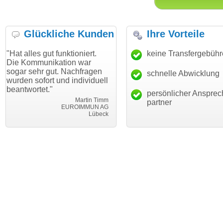
Glückliche Kunden
Ihre Vorteile
gut funktioniert.
"Danke für den schnellen
keine Transfergebüh
"Ich bin d
nikation war
Transfer und guten Service!"
Wunschdo
 gut. Nachfragen
haben. Die
schnelle Abwicklung
Thomas Schäfer
rt und individuell
mein Busi
i can eckert communication GmbH
Würzburg
t."
hundertpro
persönlicher Ansprec
Martin Timm
partner
EUROIMMUN AG
Lübeck