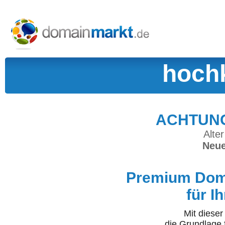
hochk
ACHTUNG:
Alter
Neue
Premium Doma
für I
Mit diese
die Grundlage 