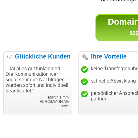
Domain 
820
Glückliche Kunden
Ihre Vorteile
s gut funktioniert.
"Danke für den schnellen
keine Transfergebüh
"Ich bin
munikation war
Transfer und guten Service!"
Wunsch
hr gut. Nachfragen
haben. 
schnelle Abwicklung
Thomas Schäfer
ofort und individuell
mein Bu
i can eckert communication GmbH
Würzburg
tet."
hundertp
persönlicher Ansprec
Martin Timm
partner
EUROIMMUN AG
Lübeck