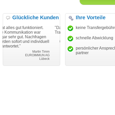
Glückliche Kunden
Ihre Vorteile
tioniert.
"Danke für den schnellen
keine Transfergebüh
"Ich bin dankbar
on war
Transfer und guten Service!"
Wunschdomain g
Nachfragen
haben. Die Domai
schnelle Abwicklung
Thomas Schäfer
 individuell
mein Business u
i can eckert communication GmbH
Würzburg
hundertprozentig
persönlicher Ansprec
Martin Timm
partner
UROIMMUN AG
Leb
Lübeck
leben