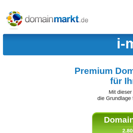
i-
Premium Doma
für I
Mit diese
die Grundlage 
Domain 
2.80