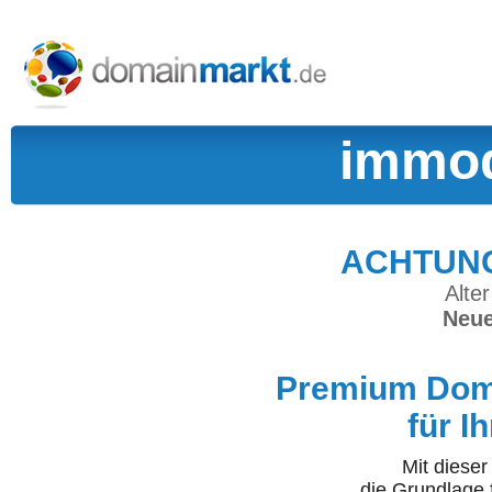
immod
ACHTUNG:
Alter
Neue
Premium Doma
für I
Mit diese
die Grundlage 