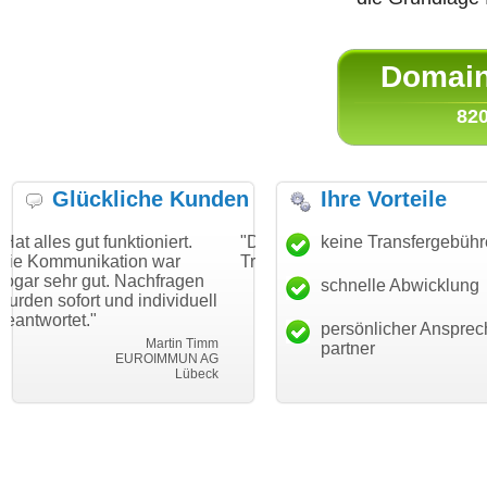
Domain 
820
Glückliche Kunden
Ihre Vorteile
nktioniert.
"Danke für den schnellen
keine Transfergebüh
"Ich bin dankba
tion war
Transfer und guten Service!"
Wunschdomain
 Nachfragen
haben. Die Dom
schnelle Abwicklung
Thomas Schäfer
nd individuell
mein Business
i can eckert communication GmbH
Würzburg
hundertprozenti
persönlicher Ansprec
Martin Timm
partner
EUROIMMUN AG
L
Lübeck
leb