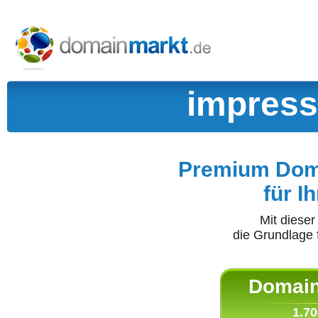
impress
Premium Doma
für I
Mit diese
die Grundlage 
Domain 
1.70