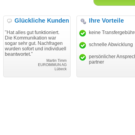
Glückliche Kunden
Ihre Vorteile
 gut funktioniert.
"Danke für den schnellen
keine Transfergebüh
"Ich bin
unikation war
Transfer und guten Service!"
Wunschd
hr gut. Nachfragen
haben. D
schnelle Abwicklung
Thomas Schäfer
fort und individuell
mein Bus
i can eckert communication GmbH
Würzburg
et."
hundertp
persönlicher Ansprec
Martin Timm
partner
EUROIMMUN AG
Lübeck