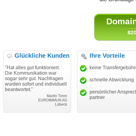
Domain 
820
Glückliche Kunden
Ihre Vorteile
lles gut funktioniert.
"Danke für den schnellen
keine Transfergebüh
"Ich 
Kommunikation war
Transfer und guten Service!"
Wuns
 sehr gut. Nachfragen
habe
schnelle Abwicklung
Thomas Schäfer
n sofort und individuell
mein
i can eckert communication GmbH
Würzburg
wortet."
hunde
persönlicher Ansprec
Martin Timm
partner
EUROIMMUN AG
Lübeck