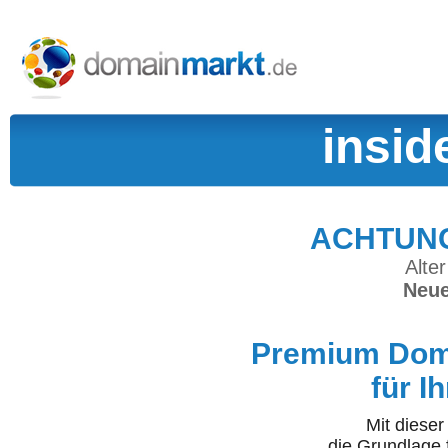
insid
ACHTUNG:
Alter
Neue
Premium Doma
für I
Mit diese
die Grundlage 