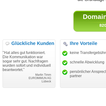
Domain 
820
Glückliche Kunden
Ihre Vorteile
gut funktioniert.
"Danke für den schnellen
keine Transfergebüh
"Ich bin d
nikation war
Transfer und guten Service!"
Wunschdo
 gut. Nachfragen
haben. Die
schnelle Abwicklung
Thomas Schäfer
ort und individuell
mein Busi
i can eckert communication GmbH
Würzburg
t."
hundertpro
persönlicher Ansprec
Martin Timm
partner
EUROIMMUN AG
Lübeck