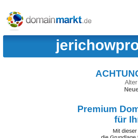
jerichowpr
ACHTUNG:
Alter
Neue
Premium Doma
für I
Mit diese
die Grundlage 