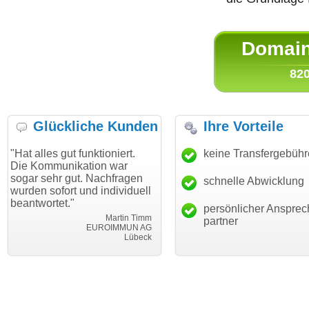
Domain 
820
Glückliche Kunden
Ihre Vorteile
gut funktioniert.
"Danke für den schnellen
keine Transfergebüh
"Ich bin 
unikation war
Transfer und guten Service!"
Wunschdo
r gut. Nachfragen
haben. Di
schnelle Abwicklung
Thomas Schäfer
ort und individuell
mein Bus
i can eckert communication GmbH
Würzburg
et."
hundertpr
persönlicher Ansprec
Martin Timm
partner
EUROIMMUN AG
Lübeck