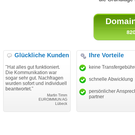
Domain 
820
Glückliche Kunden
Ihre Vorteile
lles gut funktioniert.
"Danke für den schnellen
keine Transfergebüh
"Ich 
Kommunikation war
Transfer und guten Service!"
Wuns
 sehr gut. Nachfragen
haben
schnelle Abwicklung
Thomas Schäfer
n sofort und individuell
mein
i can eckert communication GmbH
Würzburg
wortet."
hunde
persönlicher Ansprec
Martin Timm
partner
EUROIMMUN AG
Lübeck