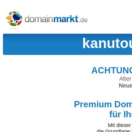
kanuto
ACHTUNG:
Alter
Neue
Premium Doma
für I
Mit diese
die Grundlage 