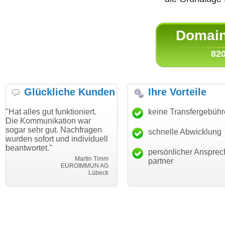
Domain 
820
Glückliche Kunden
Ihre Vorteile
ut funktioniert.
"Danke für den schnellen
keine Transfergebüh
"Ich bin da
ikation war
Transfer und guten Service!"
Wunschdom
gut. Nachfragen
haben. Die
schnelle Abwicklung
Thomas Schäfer
rt und individuell
mein Busin
i can eckert communication GmbH
Würzburg
."
hundertproz
persönlicher Ansprec
Martin Timm
partner
EUROIMMUN AG
Lübeck