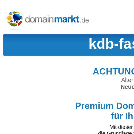
kdb-fa
ACHTUNG:
Alter
Neue
Premium Doma
für I
Mit diese
die Grundlage 