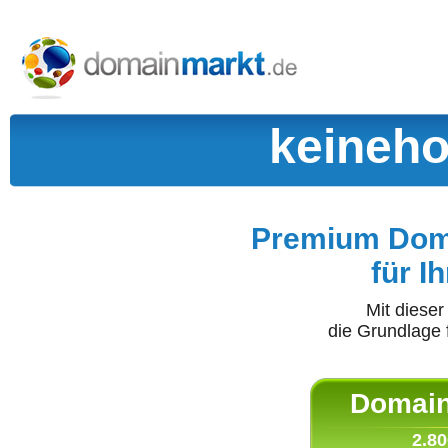
keineh
Premium Doma
für I
Mit diese
die Grundlage 
Domain 
2.80