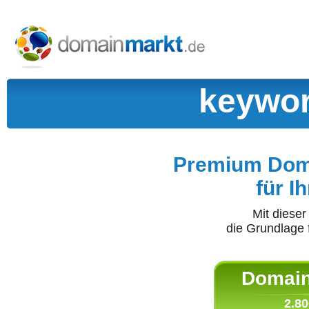
keywor
Premium Doma
für I
Mit diese
die Grundlage 
Domain 
2.80