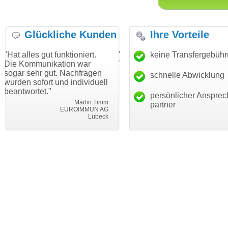
Glückliche Kunden
Ihre Vorteile
t funktioniert.
"Danke für den schnellen
keine Transfergebüh
"Ich bin da
ikation war
Transfer und guten Service!"
Wunschdoma
gut. Nachfragen
haben. Die 
schnelle Abwicklung
Thomas Schäfer
t und individuell
mein Busin
i can eckert communication GmbH
Würzburg
"
hundertproz
persönlicher Ansprec
Martin Timm
partner
EUROIMMUN AG
Lübeck