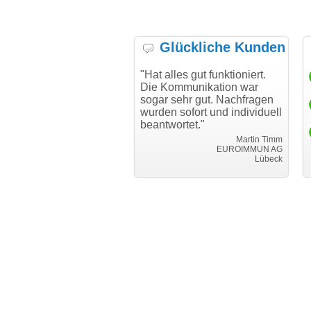
Glückliche Kunden
h möchte mich bei Ihnen
"Hat alles gut funktioniert.
"D
h für den reibungslosen
Die Kommunikation war
Tr
auf beim Transfer
sogar sehr gut. Nachfragen
danken."
wurden sofort und individuell
beantwortet."
Achim Ginster
www.vor-ort-finden.com
Martin Timm
EUROIMMUN AG
Lübeck