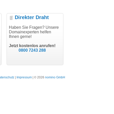
Direkter Draht
uper Abwicklung, vielen
Haben Sie Fragen? Unsere
"Vielen Dank für den
"H
nk!"
Domainexperten helfen
AuthCode - hat alles prima
do
Ihnen gerne!
geklappt!"
Do
modern software GbR
sc
Michael Aigner
Till Kraemer
Landau an der Isar
Jetzt kostenlos anrufen!
Schauspieler
0800 7243 288
atenschutz
|
Impressum
| © 2026
nomino GmbH