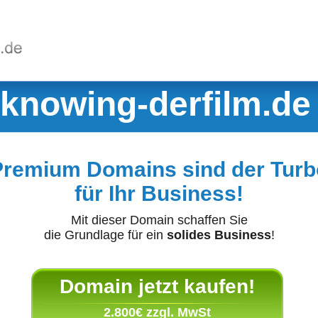
knowing-derfilm.de
Premium Domains sind der Turb
für Ihr Business!
Mit dieser Domain schaffen Sie
die Grundlage für ein
solides Business
!
Domain jetzt kaufen!
2.800€ zzgl. MwSt