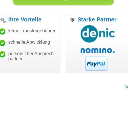
Ihre Vorteile
Starke Partner
anke für den schnellen
keine Transfergebühren
"Ich bin dankbar, meine
"S
ansfer und guten Service!"
Wunschdomain gefunden zu
Da
haben. Die Domain passt für
schnelle Abwicklung
Thomas Schäfer
mein Business und mich
i can eckert communication GmbH
Würzburg
hundertprozentig."
persönlicher Ansprech-
Janina Köck
partner
Leben im Einklang
leben-im-einklang.de
Köln
D