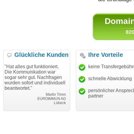
Domain 
820
Glückliche Kunden
Ihre Vorteile
ut funktioniert.
"Danke für den schnellen
keine Transfergebüh
"Ich bin d
nikation war
Transfer und guten Service!"
Wunschdo
 gut. Nachfragen
haben. Die
schnelle Abwicklung
Thomas Schäfer
rt und individuell
mein Busi
i can eckert communication GmbH
Würzburg
t."
hundertpro
persönlicher Ansprec
Martin Timm
partner
EUROIMMUN AG
Lübeck