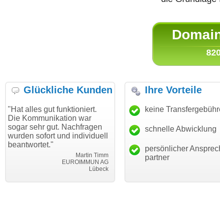
Domain 
820
Glückliche Kunden
Ihre Vorteile
 gut funktioniert.
"Danke für den schnellen
keine Transfergebüh
"Ich bin
unikation war
Transfer und guten Service!"
Wunschd
hr gut. Nachfragen
haben. D
schnelle Abwicklung
Thomas Schäfer
fort und individuell
mein Bus
i can eckert communication GmbH
Würzburg
et."
hundertp
persönlicher Ansprec
Martin Timm
partner
EUROIMMUN AG
Lübeck