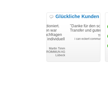
Glückliche Kunden
Hat alles gut funktioniert.
"Danke für den schnellen
ie Kommunikation war
Transfer und guten Service!"
ogar sehr gut. Nachfragen
Thomas Schäfer
urden sofort und individuell
i can eckert communication GmbH
Würzburg
eantwortet."
Martin Timm
EUROIMMUN AG
Lübeck