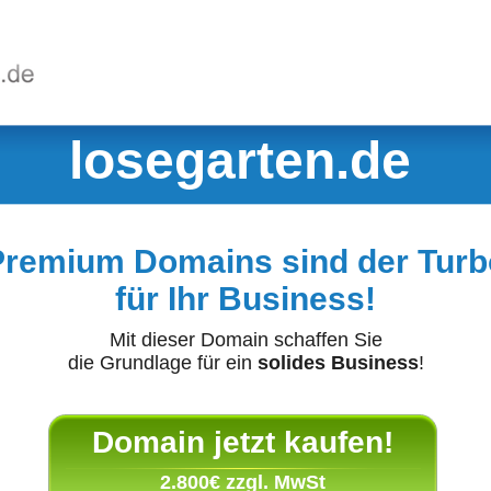
losegarten.de
Premium Domains sind der Turb
für Ihr Business!
Mit dieser Domain schaffen Sie
die Grundlage für ein
solides Business
!
Domain jetzt kaufen!
2.800€ zzgl. MwSt