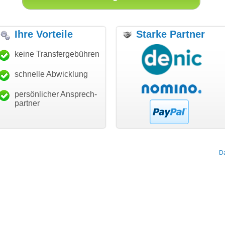
Ihre Vorteile
Starke Partner
"Ich bin dankbar, meine
keine Transfergebühren
"Super Abwicklung, vielen
Wunschdomain gefunden zu
Dank!"
haben. Die Domain passt für
schnelle Abwicklung
modern software GbR
mein Business und mich
Michael Aigner
Landau an der Isar
hundertprozentig."
persönlicher Ansprech-
Janina Köck
partner
Leben im Einklang
leben-im-einklang.de
Köln
D