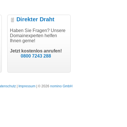
Direkter Draht
"Vielen Dank für den
Haben Sie Fragen? Unsere
"Herzlichen Dank
AuthCode - hat alles prima
Domainexperten helfen
domainmarkt.de Team. Der
geklappt!"
Ihnen gerne!
Domainkauf hat sich jetzt
schon gelohnt."
Till Kraemer
Jetzt kostenlos anrufen!
Schauspieler
Julia Jäschke
0800 7243 288
bodydesign.de
Bergisch Gladbach
atenschutz
|
Impressum
| © 2026
nomino GmbH