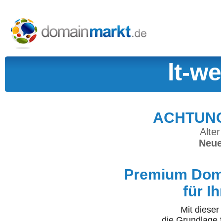
lt-w
ACHTUNG:
Alter
Neue
Premium Doma
für I
Mit diese
die Grundlage 