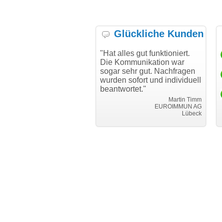
Glückliche Kunden
h möchte mich bei Ihnen
"Hat alles gut funktioniert.
"D
h für den reibungslosen
Die Kommunikation war
Tr
auf beim Transfer
sogar sehr gut. Nachfragen
danken."
wurden sofort und individuell
beantwortet."
Achim Ginster
www.vor-ort-finden.com
Martin Timm
EUROIMMUN AG
Lübeck