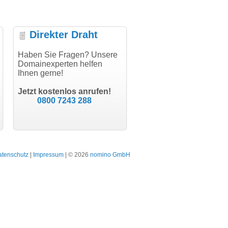
Direkter Draht
uper Abwicklung, vielen
Haben Sie Fragen? Unsere
"Vielen Dank für den
"H
nk!"
Domainexperten helfen
AuthCode - hat alles prima
do
Ihnen gerne!
geklappt!"
Do
modern software GbR
sc
Michael Aigner
Till Kraemer
Landau an der Isar
Jetzt kostenlos anrufen!
Schauspieler
0800 7243 288
atenschutz
|
Impressum
| © 2026
nomino GmbH