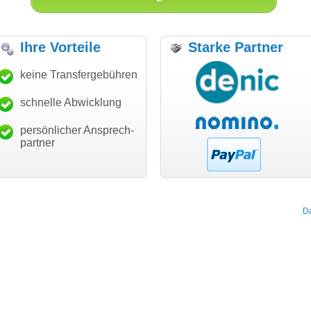
Ihre Vorteile
Starke Partner
anke für den schnellen
keine Transfergebühren
"Ich bin dankbar, meine
"S
ansfer und guten Service!"
Wunschdomain gefunden zu
Da
haben. Die Domain passt für
schnelle Abwicklung
Thomas Schäfer
mein Business und mich
i can eckert communication GmbH
Würzburg
hundertprozentig."
persönlicher Ansprech-
Janina Köck
partner
Leben im Einklang
leben-im-einklang.de
Köln
D