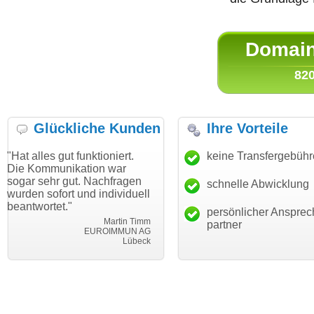
Domain 
820
Glückliche Kunden
Ihre Vorteile
t funktioniert.
"Danke für den schnellen
keine Transfergebüh
"Ich bin dan
ikation war
Transfer und guten Service!"
Wunschdoma
ut. Nachfragen
haben. Die 
schnelle Abwicklung
Thomas Schäfer
t und individuell
mein Busin
i can eckert communication GmbH
Würzburg
"
hundertproze
persönlicher Ansprec
Martin Timm
partner
EUROIMMUN AG
Lübeck