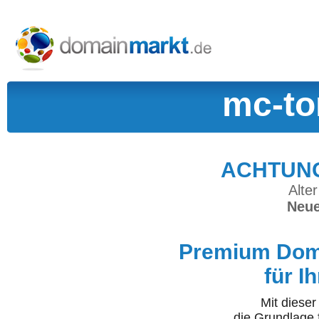
mc-to
ACHTUNG:
Alter
Neue
Premium Doma
für I
Mit diese
die Grundlage 