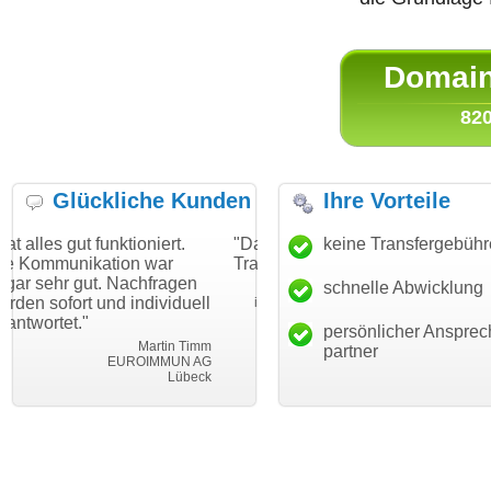
Domain 
820
Glückliche Kunden
Ihre Vorteile
ktioniert.
"Danke für den schnellen
keine Transfergebüh
"Ich bin dankba
ion war
Transfer und guten Service!"
Wunschdomain 
 Nachfragen
haben. Die Doma
schnelle Abwicklung
Thomas Schäfer
d individuell
mein Business 
i can eckert communication GmbH
Würzburg
hundertprozenti
persönlicher Ansprec
Martin Timm
partner
EUROIMMUN AG
Le
Lübeck
lebe