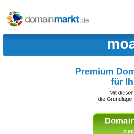
moa
Premium Doma
für I
Mit diese
die Grundlage 
Domain 
2.80