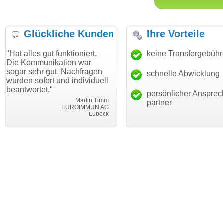
Glückliche Kunden
Ihre Vorteile
gut funktioniert.
"Danke für den schnellen
keine Transfergebüh
"Ich bin d
nikation war
Transfer und guten Service!"
Wunschdo
 gut. Nachfragen
haben. Die
schnelle Abwicklung
Thomas Schäfer
rt und individuell
mein Busi
i can eckert communication GmbH
Würzburg
t."
hundertpro
persönlicher Ansprec
Martin Timm
partner
EUROIMMUN AG
Lübeck