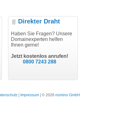
Direkter Draht
uper Abwicklung, vielen
Haben Sie Fragen? Unsere
"Vielen Dank für den
"H
nk!"
Domainexperten helfen
AuthCode - hat alles prima
do
Ihnen gerne!
geklappt!"
Do
modern software GbR
sc
Michael Aigner
Till Kraemer
Landau an der Isar
Jetzt kostenlos anrufen!
Schauspieler
0800 7243 288
atenschutz
|
Impressum
| © 2026
nomino GmbH