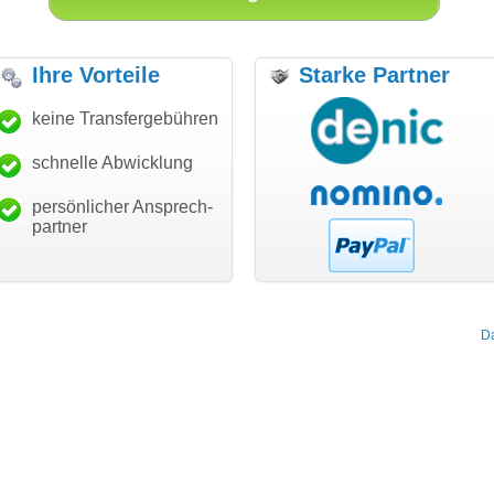
Ihre Vorteile
Starke Partner
anke für den schnellen
keine Transfergebühren
"Ich bin dankbar, meine
"S
ansfer und guten Service!"
Wunschdomain gefunden zu
Da
haben. Die Domain passt für
schnelle Abwicklung
Thomas Schäfer
mein Business und mich
i can eckert communication GmbH
Würzburg
hundertprozentig."
persönlicher Ansprech-
Janina Köck
partner
Leben im Einklang
leben-im-einklang.de
Köln
D