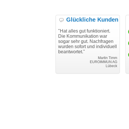
Glückliche Kunden
h möchte mich bei Ihnen
"Hat alles gut funktioniert.
"D
h für den reibungslosen
Die Kommunikation war
Tr
auf beim Transfer
sogar sehr gut. Nachfragen
danken."
wurden sofort und individuell
beantwortet."
Achim Ginster
www.vor-ort-finden.com
Martin Timm
EUROIMMUN AG
Lübeck