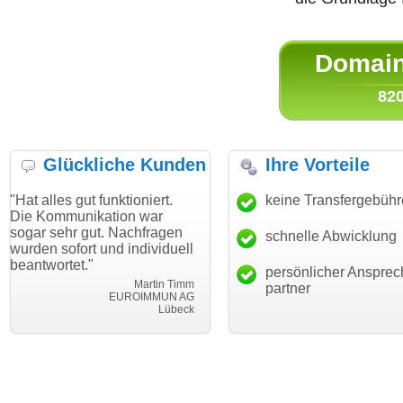
Domain 
820
Glückliche Kunden
Ihre Vorteile
s gut funktioniert.
"Danke für den schnellen
keine Transfergebüh
"Ich bin
munikation war
Transfer und guten Service!"
Wunsch
hr gut. Nachfragen
haben. 
schnelle Abwicklung
Thomas Schäfer
ofort und individuell
mein Bu
i can eckert communication GmbH
Würzburg
tet."
hundertp
persönlicher Ansprec
Martin Timm
partner
EUROIMMUN AG
Lübeck