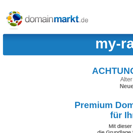
my-ra
ACHTUNG:
Alter
Neue
Premium Doma
für I
Mit diese
die Grundlage 