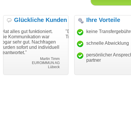
Glückliche Kunden
Ihre Vorteile
funktioniert.
"Danke für den schnellen
keine Transfergebüh
"Ich bin dank
ation war
Transfer und guten Service!"
Wunschdomai
t. Nachfragen
haben. Die Do
schnelle Abwicklung
Thomas Schäfer
und individuell
mein Busines
i can eckert communication GmbH
Würzburg
hundertprozen
persönlicher Ansprec
Martin Timm
partner
EUROIMMUN AG
Lübeck
l