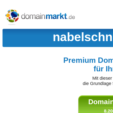
nabelschn
Premium Doma
für I
Mit diese
die Grundlage 
Domain 
8.20