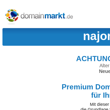
najo
ACHTUNG:
Alter
Neue
Premium Doma
für I
Mit diese
die Grundlage 