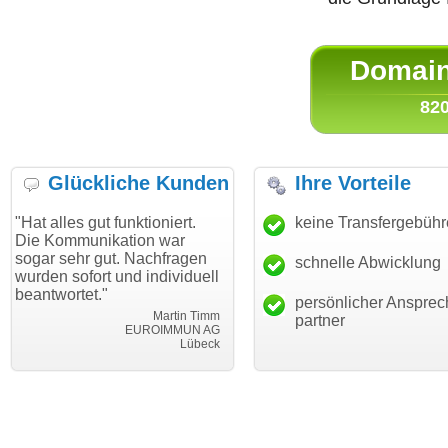
Domain 
820
Glückliche Kunden
Ihre Vorteile
gut funktioniert.
"Danke für den schnellen
keine Transfergebüh
"Ich bin 
unikation war
Transfer und guten Service!"
Wunschdo
r gut. Nachfragen
haben. Di
schnelle Abwicklung
Thomas Schäfer
ort und individuell
mein Bus
i can eckert communication GmbH
Würzburg
t."
hundertpr
persönlicher Ansprec
Martin Timm
partner
EUROIMMUN AG
Lübeck