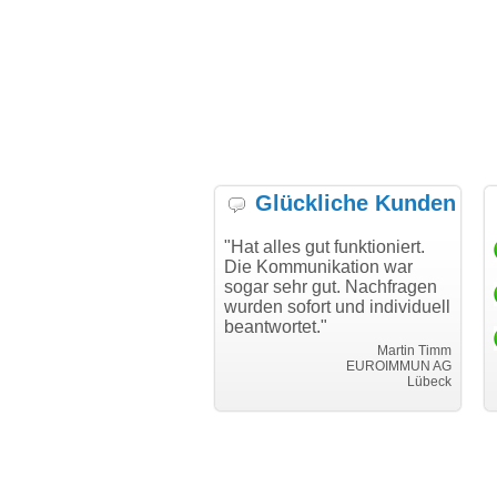
Glückliche Kunden
h möchte mich bei Ihnen
"Hat alles gut funktioniert.
"Da
h für den reibungslosen
Die Kommunikation war
Tra
auf beim Transfer
sogar sehr gut. Nachfragen
anken."
wurden sofort und individuell
i
beantwortet."
Achim Ginster
www.vor-ort-finden.com
Martin Timm
EUROIMMUN AG
Lübeck