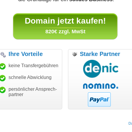
Domain jetzt kaufen!
820€ zzgl. MwSt
Ihre Vorteile
Starke Partner
nke für den schnellen
keine Transfergebühren
"Ich bin dankbar, meine
"Su
nsfer und guten Service!"
Wunschdomain gefunden zu
Dan
haben. Die Domain passt für
schnelle Abwicklung
Thomas Schäfer
mein Business und mich
 can eckert communication GmbH
Würzburg
hundertprozentig."
persönlicher Ansprech-
Janina Köck
partner
Leben im Einklang
leben-im-einklang.de
Köln
D