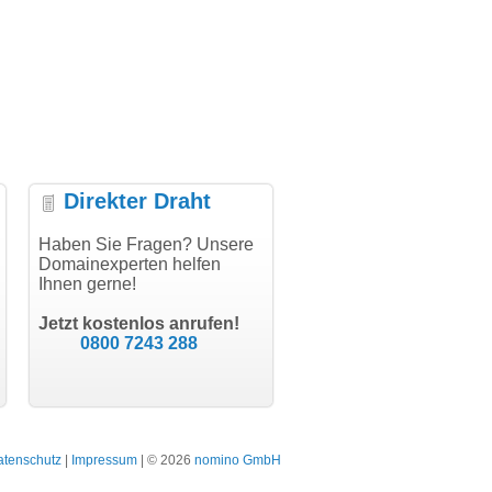
Direkter Draht
per Abwicklung, vielen
Haben Sie Fragen? Unsere
"Vielen Dank für den
"H
k!"
Domainexperten helfen
AuthCode - hat alles prima
do
Ihnen gerne!
geklappt!"
Dom
modern software GbR
sch
Michael Aigner
Till Kraemer
Landau an der Isar
Jetzt kostenlos anrufen!
Schauspieler
0800 7243 288
atenschutz
|
Impressum
| © 2026
nomino GmbH