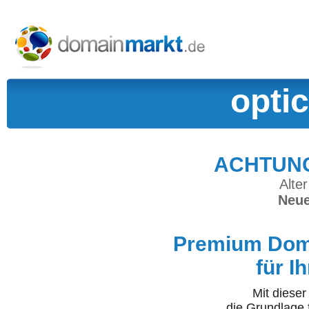
optic
ACHTUNG:
Alter
Neue
Premium Doma
für I
Mit diese
die Grundlage 