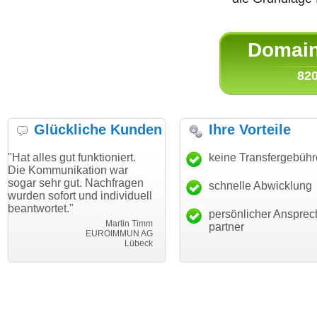
Domain 
820
Glückliche Kunden
Ihre Vorteile
ut funktioniert.
"Danke für den schnellen
keine Transfergebüh
"Ich bin da
ikation war
Transfer und guten Service!"
Wunschdom
gut. Nachfragen
haben. Die
schnelle Abwicklung
Thomas Schäfer
rt und individuell
mein Busin
i can eckert communication GmbH
Würzburg
."
hundertproz
persönlicher Ansprec
Martin Timm
partner
EUROIMMUN AG
Lübeck