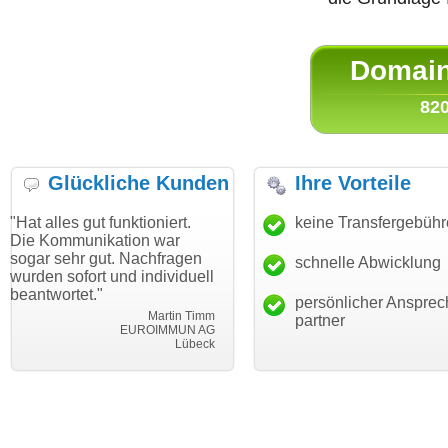
Domain 
820
Glückliche Kunden
Ihre Vorteile
gut funktioniert.
"Danke für den schnellen
keine Transfergebüh
"Ich bin d
nikation war
Transfer und guten Service!"
Wunschdo
 gut. Nachfragen
haben. Die
schnelle Abwicklung
Thomas Schäfer
rt und individuell
mein Busi
i can eckert communication GmbH
Würzburg
t."
hundertpro
persönlicher Ansprec
Martin Timm
partner
EUROIMMUN AG
Lübeck