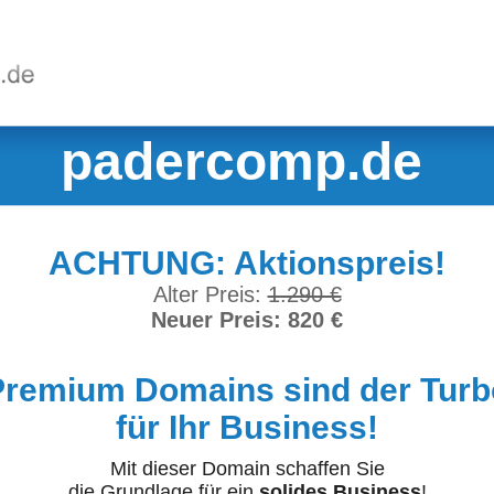
padercomp.de
ACHTUNG: Aktionspreis!
Alter Preis:
1.290 €
Neuer Preis: 820 €
Premium Domains sind der Turb
für Ihr Business!
Mit dieser Domain schaffen Sie
die Grundlage für ein
solides Business
!