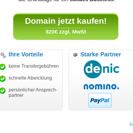
Domain jetzt kaufen!
820€ zzgl. MwSt
Ihre Vorteile
Starke Partner
anke für den schnellen
keine Transfergebühren
"Ich bin dankbar, meine
"S
ansfer und guten Service!"
Wunschdomain gefunden zu
Da
haben. Die Domain passt für
schnelle Abwicklung
Thomas Schäfer
mein Business und mich
i can eckert communication GmbH
Würzburg
hundertprozentig."
persönlicher Ansprech-
Janina Köck
partner
Leben im Einklang
leben-im-einklang.de
Köln
D