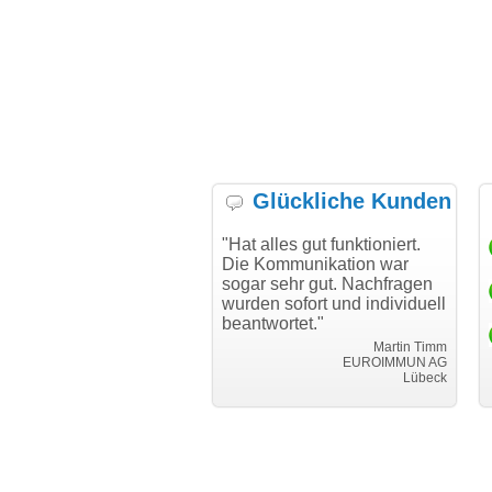
Glückliche Kunden
h möchte mich bei Ihnen
"Hat alles gut funktioniert.
"D
h für den reibungslosen
Die Kommunikation war
Tr
auf beim Transfer
sogar sehr gut. Nachfragen
danken."
wurden sofort und individuell
beantwortet."
Achim Ginster
www.vor-ort-finden.com
Martin Timm
EUROIMMUN AG
Lübeck