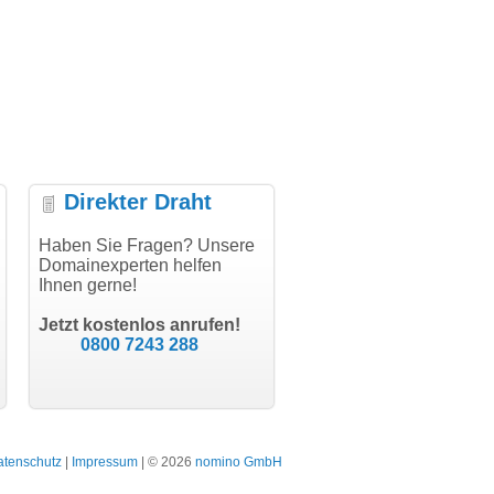
Direkter Draht
uper Abwicklung, vielen
Haben Sie Fragen? Unsere
"Vielen Dank für den
"H
nk!"
Domainexperten helfen
AuthCode - hat alles prima
do
Ihnen gerne!
geklappt!"
Do
modern software GbR
sc
Michael Aigner
Till Kraemer
Landau an der Isar
Jetzt kostenlos anrufen!
Schauspieler
0800 7243 288
atenschutz
|
Impressum
| © 2026
nomino GmbH