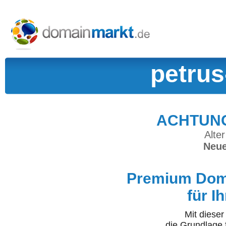
petrus
ACHTUNG:
Alter
Neue
Premium Doma
für I
Mit diese
die Grundlage 