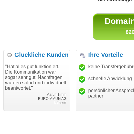
Domain 
820
Glückliche Kunden
Ihre Vorteile
s gut funktioniert.
"Danke für den schnellen
keine Transfergebüh
"Ich bin
munikation war
Transfer und guten Service!"
Wunsch
hr gut. Nachfragen
haben. 
schnelle Abwicklung
Thomas Schäfer
ofort und individuell
mein Bu
i can eckert communication GmbH
Würzburg
tet."
hundertp
persönlicher Ansprec
Martin Timm
partner
EUROIMMUN AG
Lübeck