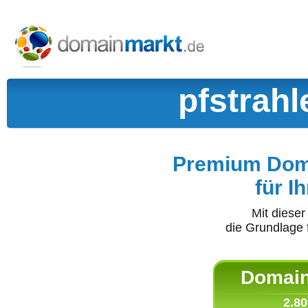
pfstrah
Premium Doma
für I
Mit diese
die Grundlage 
Domain 
2.80