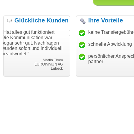
Glückliche Kunden
Ihre Vorteile
gut funktioniert.
"Danke für den schnellen
keine Transfergebüh
"Ich bin d
nikation war
Transfer und guten Service!"
Wunschdo
 gut. Nachfragen
haben. Die
schnelle Abwicklung
Thomas Schäfer
ort und individuell
mein Busi
i can eckert communication GmbH
Würzburg
t."
hundertpro
persönlicher Ansprec
Martin Timm
partner
EUROIMMUN AG
Lübeck