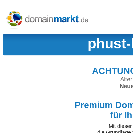
phust-
ACHTUNG:
Alter
Neue
Premium Doma
für I
Mit diese
die Grundlage 