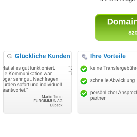
Domain 
820
Glückliche Kunden
Ihre Vorteile
nktioniert.
"Danke für den schnellen
keine Transfergebüh
"Ich bin dankba
tion war
Transfer und guten Service!"
Wunschdomain
 Nachfragen
haben. Die Dom
schnelle Abwicklung
Thomas Schäfer
nd individuell
mein Business
i can eckert communication GmbH
Würzburg
hundertprozenti
persönlicher Ansprec
Martin Timm
partner
EUROIMMUN AG
L
Lübeck
leb