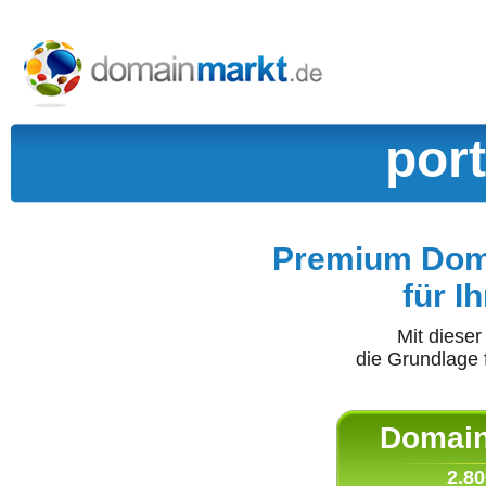
por
Premium Doma
für I
Mit diese
die Grundlage 
Domain 
2.80