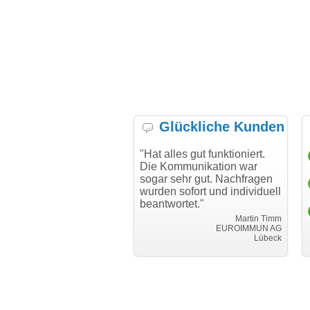
Glückliche Kunden
h möchte mich bei Ihnen
"Hat alles gut funktioniert.
"D
h für den reibungslosen
Die Kommunikation war
Tra
auf beim Transfer
sogar sehr gut. Nachfragen
danken."
wurden sofort und individuell
beantwortet."
Achim Ginster
www.vor-ort-finden.com
Martin Timm
EUROIMMUN AG
Lübeck