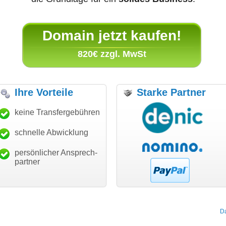
Domain jetzt kaufen!
820€ zzgl. MwSt
Ihre Vorteile
Starke Partner
anke für den schnellen
keine Transfergebühren
"Ich bin dankbar, meine
"S
nsfer und guten Service!"
Wunschdomain gefunden zu
Da
haben. Die Domain passt für
schnelle Abwicklung
Thomas Schäfer
mein Business und mich
i can eckert communication GmbH
Würzburg
hundertprozentig."
persönlicher Ansprech-
Janina Köck
partner
Leben im Einklang
leben-im-einklang.de
Köln
D