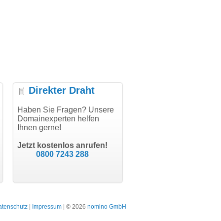
Direkter Draht
uper Abwicklung, vielen
Haben Sie Fragen? Unsere
"Vielen Dank für den
"H
nk!"
Domainexperten helfen
AuthCode - hat alles prima
do
Ihnen gerne!
geklappt!"
Do
modern software GbR
sc
Michael Aigner
Till Kraemer
Landau an der Isar
Jetzt kostenlos anrufen!
Schauspieler
0800 7243 288
atenschutz
|
Impressum
| © 2026
nomino GmbH