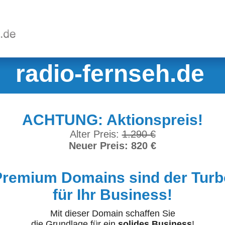
radio-fernseh.de
ACHTUNG: Aktionspreis!
Alter Preis:
1.290 €
Neuer Preis: 820 €
Premium Domains sind der Turb
für Ihr Business!
Mit dieser Domain schaffen Sie
die Grundlage für ein
solides Business
!