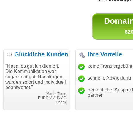
Domain 
820
Glückliche Kunden
Ihre Vorteile
s gut funktioniert.
"Danke für den schnellen
keine Transfergebüh
"Ich bin
munikation war
Transfer und guten Service!"
Wunsch
hr gut. Nachfragen
haben. 
schnelle Abwicklung
Thomas Schäfer
ofort und individuell
mein Bu
i can eckert communication GmbH
Würzburg
tet."
hundertp
persönlicher Ansprec
Martin Timm
partner
EUROIMMUN AG
Lübeck