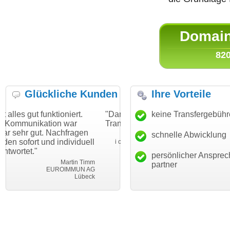
Domain 
820
Glückliche Kunden
Ihre Vorteile
unktioniert.
"Danke für den schnellen
keine Transfergebüh
"Ich bin dankb
tion war
Transfer und guten Service!"
Wunschdomain
. Nachfragen
haben. Die Do
schnelle Abwicklung
Thomas Schäfer
nd individuell
mein Business
i can eckert communication GmbH
Würzburg
hundertprozent
persönlicher Ansprec
Martin Timm
partner
EUROIMMUN AG
Lübeck
le