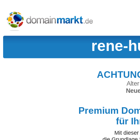
rene-h
ACHTUNG:
Alter
Neue
Premium Doma
für I
Mit diese
die Grundlage 