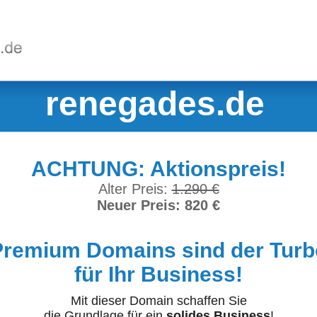
renegades.de
ACHTUNG: Aktionspreis!
Alter Preis:
1.290 €
Neuer Preis: 820 €
Premium Domains sind der Turb
für Ihr Business!
Mit dieser Domain schaffen Sie
die Grundlage für ein
solides Business
!