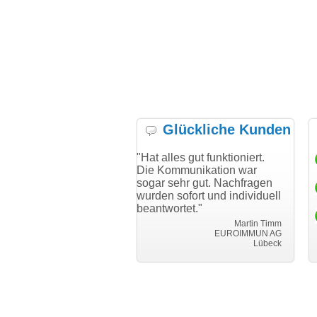
Glückliche Kunden
ich bei Ihnen
"Hat alles gut funktioniert.
"Danke für d
reibungslosen
Die Kommunikation war
Transfer und 
ransfer
sogar sehr gut. Nachfragen
wurden sofort und individuell
i can eckert
beantwortet."
Achim Ginster
.vor-ort-finden.com
Martin Timm
EUROIMMUN AG
Lübeck