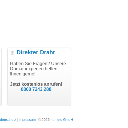
Direkter Draht
klung, vielen
Haben Sie Fragen? Unsere
"Vielen Dank für den
"Herzlichen
Domainexperten helfen
AuthCode - hat alles prima
domainmarkt
Ihnen gerne!
geklappt!"
Domainkauf h
odern software GbR
schon gelohn
Michael Aigner
Till Kraemer
Landau an der Isar
Jetzt kostenlos anrufen!
Schauspieler
0800 7243 288
atenschutz
|
Impressum
| © 2026
nomino GmbH