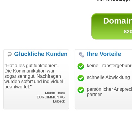
Domain 
820
Glückliche Kunden
Ihre Vorteile
gut funktioniert.
"Danke für den schnellen
keine Transfergebüh
"Ich bin 
unikation war
Transfer und guten Service!"
Wunschdo
r gut. Nachfragen
haben. Di
schnelle Abwicklung
Thomas Schäfer
ort und individuell
mein Bus
i can eckert communication GmbH
Würzburg
t."
hundertpr
persönlicher Ansprec
Martin Timm
partner
EUROIMMUN AG
Lübeck