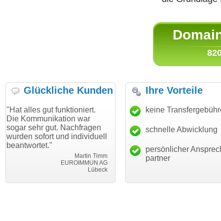
Domain 
820
Glückliche Kunden
Ihre Vorteile
gut funktioniert.
"Danke für den schnellen
keine Transfergebüh
"Ich bin d
nikation war
Transfer und guten Service!"
Wunschdo
 gut. Nachfragen
haben. Die
schnelle Abwicklung
Thomas Schäfer
rt und individuell
mein Busi
i can eckert communication GmbH
Würzburg
t."
hundertpro
persönlicher Ansprec
Martin Timm
partner
EUROIMMUN AG
Lübeck