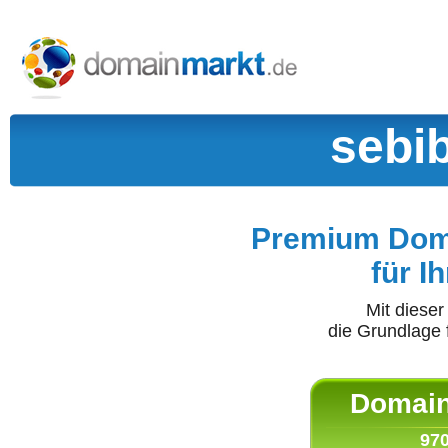
sebi
Premium Doma
für I
Mit diese
die Grundlage 
Domain 
970