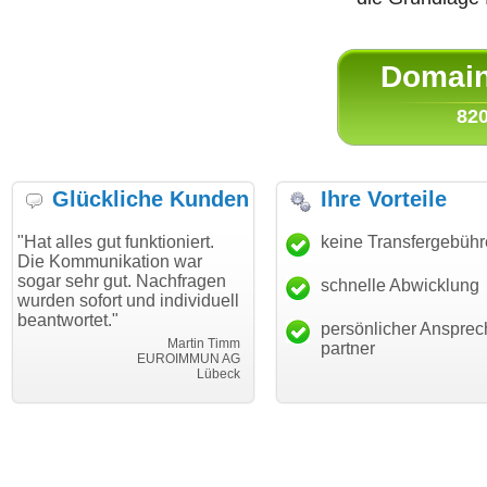
Domain 
820
Glückliche Kunden
Ihre Vorteile
 gut funktioniert.
"Danke für den schnellen
keine Transfergebüh
"Ich bin
unikation war
Transfer und guten Service!"
Wunschd
hr gut. Nachfragen
haben. D
schnelle Abwicklung
Thomas Schäfer
fort und individuell
mein Bus
i can eckert communication GmbH
Würzburg
et."
hundertp
persönlicher Ansprec
Martin Timm
partner
EUROIMMUN AG
Lübeck