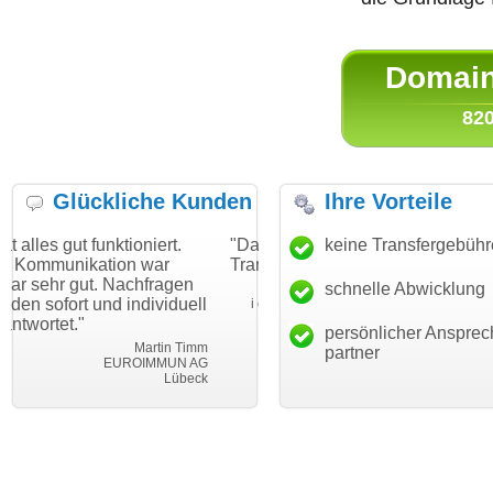
Domain 
820
Glückliche Kunden
Ihre Vorteile
tioniert.
"Danke für den schnellen
keine Transfergebüh
"Ich bin dankbar,
on war
Transfer und guten Service!"
Wunschdomain g
achfragen
haben. Die Domai
schnelle Abwicklung
Thomas Schäfer
individuell
mein Business u
i can eckert communication GmbH
Würzburg
hundertprozentig.
persönlicher Ansprec
Martin Timm
partner
ROIMMUN AG
Leb
Lübeck
leben-