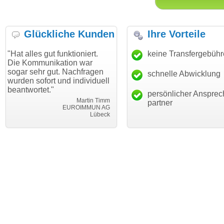
Glückliche Kunden
Ihre Vorteile
gut funktioniert.
"Danke für den schnellen
keine Transfergebüh
"Ich bin 
unikation war
Transfer und guten Service!"
Wunschdo
r gut. Nachfragen
haben. Di
schnelle Abwicklung
Thomas Schäfer
ort und individuell
mein Bus
i can eckert communication GmbH
Würzburg
et."
hundertpr
persönlicher Ansprec
Martin Timm
partner
EUROIMMUN AG
Lübeck