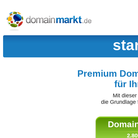
sta
Premium Doma
für I
Mit diese
die Grundlage 
Domain 
2.80