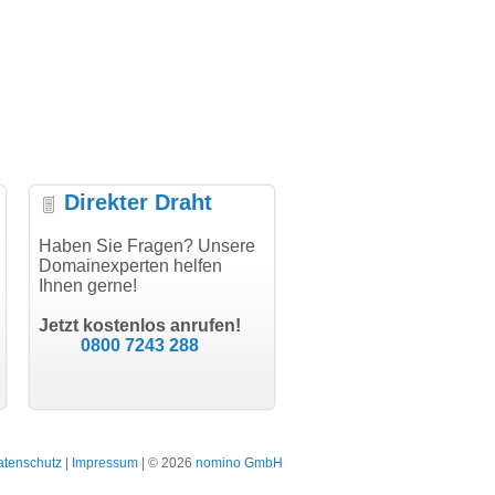
Direkter Draht
uper Abwicklung, vielen
Haben Sie Fragen? Unsere
"Vielen Dank für den
"H
nk!"
Domainexperten helfen
AuthCode - hat alles prima
do
Ihnen gerne!
geklappt!"
Do
modern software GbR
sc
Michael Aigner
Till Kraemer
Landau an der Isar
Jetzt kostenlos anrufen!
Schauspieler
0800 7243 288
atenschutz
|
Impressum
| © 2026
nomino GmbH