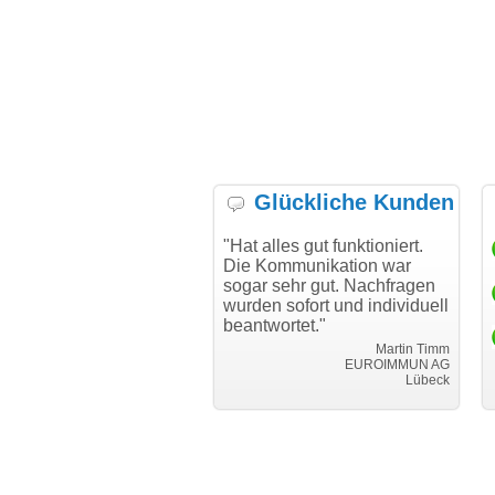
Glückliche Kunden
h möchte mich bei Ihnen
"Hat alles gut funktioniert.
"D
h für den reibungslosen
Die Kommunikation war
Tr
auf beim Transfer
sogar sehr gut. Nachfragen
danken."
wurden sofort und individuell
beantwortet."
Achim Ginster
www.vor-ort-finden.com
Martin Timm
EUROIMMUN AG
Lübeck