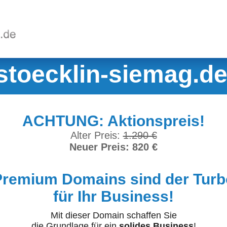
stoecklin-siemag.d
ACHTUNG: Aktionspreis!
Alter Preis:
1.290 €
Neuer Preis: 820 €
Premium Domains sind der Turb
für Ihr Business!
Mit dieser Domain schaffen Sie
die Grundlage für ein
solides Business
!