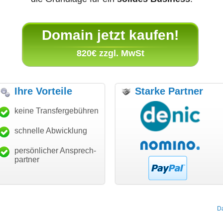
Domain jetzt kaufen!
820€ zzgl. MwSt
Ihre Vorteile
Starke Partner
anke für den schnellen
keine Transfergebühren
"Ich bin dankbar, meine
"S
ansfer und guten Service!"
Wunschdomain gefunden zu
Da
haben. Die Domain passt für
schnelle Abwicklung
Thomas Schäfer
mein Business und mich
i can eckert communication GmbH
Würzburg
hundertprozentig."
persönlicher Ansprech-
Janina Köck
partner
Leben im Einklang
leben-im-einklang.de
Köln
D